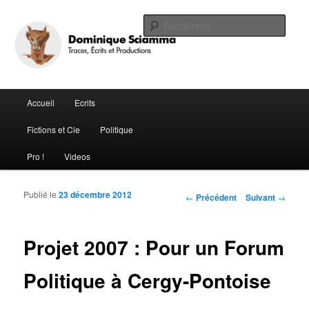
Traces, Ecrits et Productions
Rech
Le Site de Dominique Sciamma
Menu principal
Accueil
Ecrits
Aller au contenu principal
Aller au contenu secondaire
Fictions et Cie
Politique
Pro !
Videos
Publié le
23 décembre 2012
Navigation des articles
←
Précédent
Suivant
→
Projet 2007 : Pour un Forum
Politique à Cergy-Pontoise